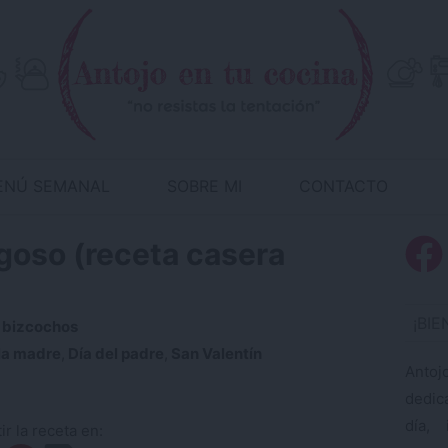
ENÚ SEMANAL
SOBRE MI
CONTACTO
ugoso (receta casera
¡BI
 bizcochos
la madre
,
Día del padre
,
San Valentín
Antoj
dedic
día, 
r la receta en: