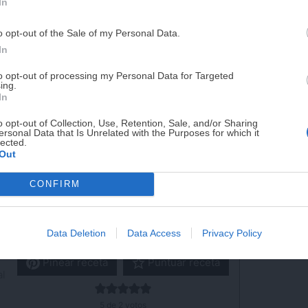
In
se interior denso y chocolatoso
PUE
 seguro ya tienes en casa
o opt-out of the Sale of my Personal Data.
¡RESERVAR MI EJEMPLA
 para sorprender en una comida especial
In
to opt-out of processing my Personal Data for Targeted
ing.
¡No lo dejes pasar! Solo quedan
0
días p
o
In
o opt-out of Collection, Use, Retention, Sale, and/or Sharing
ersonal Data that Is Unrelated with the Purposes for which it
lected.
eta
Out
 30
ara
CONFIRM
Imprimir receta
Data Deletion
Data Access
Privacy Policy
Pinear receta
Puntuar receta
l
s
5
de
2
votos