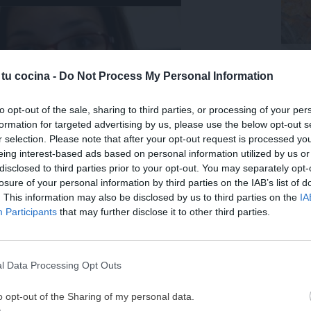
Trufa
coco.
 tu cocina -
Do Not Process My Personal Information
Últ
to opt-out of the sale, sharing to third parties, or processing of your per
formation for targeted advertising by us, please use the below opt-out s
r selection. Please note that after your opt-out request is processed y
eing interest-based ads based on personal information utilized by us or
disclosed to third parties prior to your opt-out. You may separately opt-
losure of your personal information by third parties on the IAB’s list of
. This information may also be disclosed by us to third parties on the
IA
¡MI LIBRO DE COCINA 
Participants
that may further disclose it to other third parties.
DISPONIBLE!
Tu tiempo vale más que una receta
 este brownie
l Data Processing Opt Outs
He diseñado este libro para ti:
100 rec
o incluso si no tienes mucha experiencia
ricas y nutritivas
que caben en tu 
o opt-out of the Sharing of my personal data.
nte húmeda
, como debe ser un buen brownie
complicaciones y para familias 