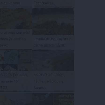
ña de verano
Económicas
 crujiente con miel
taza {al horno y
Lasaña de berenjena y
uevo}
carne picada FÁCIL
OSTRES FÁCILES
55 PLATOS FRÍOS,
s en solo 15
Fáciles, Rápidos y
UTOS
Baratos