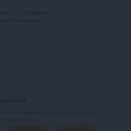
ana
Dieta:
Vegetariana
late, Chocolate negro
t
sta receta
.
ne enlaces de afiliado)
Ver en tienda
Ver en tienda