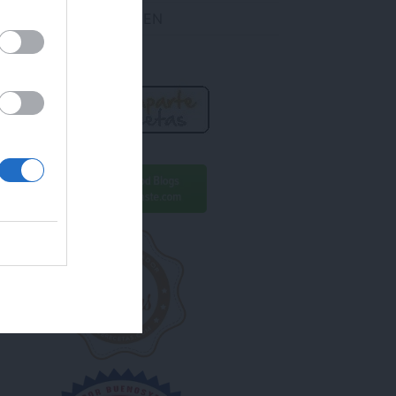
DES ENCONTRARME EN
R AHORA!
ara conseguirlo