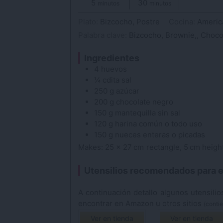
5
minutos
30
minutos
minutos
minutos
Plato:
Bizcocho, Postre
Cocina:
Americ
Palabra clave:
Bizcocho, Brownie,, Choco
Ingredientes
4
huevos
¼
cdita
sal
250
g
azúcar
200
g
chocolate
negro
150
g
mantequilla
sin sal
120
g
harina
común o todo uso
150
g
nueces
enteras o picadas
Makes:
25
x
27
cm
rectangle
,
5
cm
heigh
Utensilios recomendados para e
A continuación detallo algunos utensilios que he usado para esta receta y que puedes
encontrar en Amazon u otros sitios
(contie
Ver en tienda
Ver en tienda