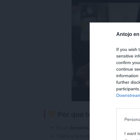
Antojo en
If you wish 
sensitive in
confirm you
continue se
information 
further disc
participants
Downstream 
Por qué te va a encantar
Persona
Es un
brownie fácil y rápido
, perfect
I want t
Tiene una textura
jugosa y ligerame