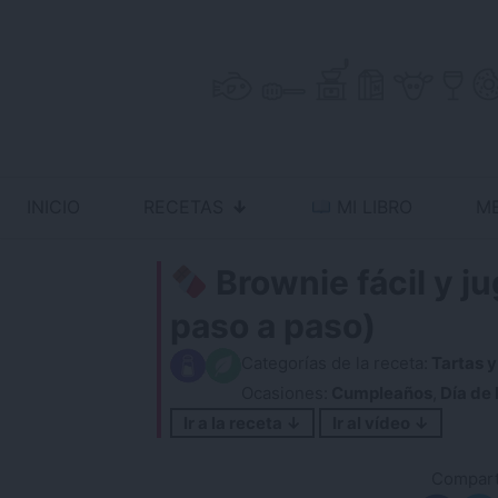
Skip
to
content
INICIO
RECETAS
MI LIBRO
M
Antojo en tu cocina
no resistas la tentación
Brownie fácil y j
paso a paso)
Categorías de la receta:
Tartas y
Ocasiones:
Cumpleaños
,
Día de 
Ir a la receta ↓
Ir al vídeo ↓
Comparti