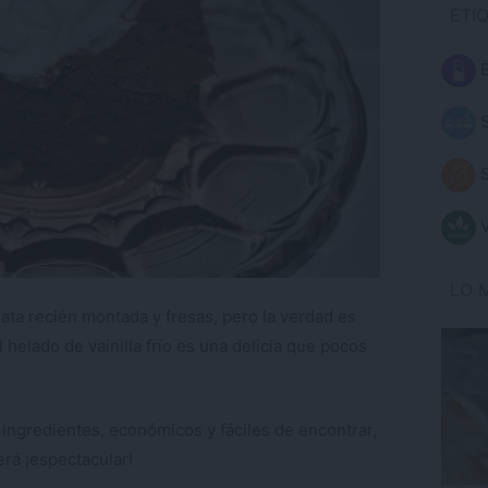
ETI
B
S
S
V
LO 
ta recién montada y fresas, pero la verdad es
 helado de vainilla frío es una delicia que pocos
ingredientes, económicos y fáciles de encontrar,
erá ¡espectacular!