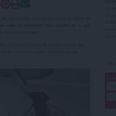
perso
sin ga
cocin
de una ocasión, pero lo que quizá no sabías es
ocas
 en casa
es muchísimo más sencillo de lo que
produ
ver con uno comprado.
Cocina
ate sin levadura típico de Estados Unidos. Su
 marrón «brown» y suele ir acompañado por
¡QU
Emai