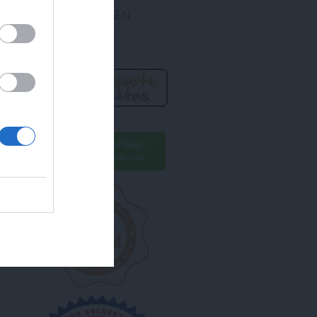
DES ENCONTRARME EN
R AHORA!
ara conseguirlo