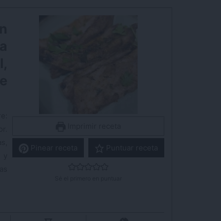
en
la
,
e
e:
Imprimir receta
r.
s,
Pinear receta
Puntuar receta
 y
as
Sé el primero en puntuar