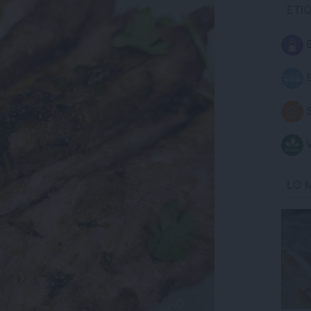
ETI
B
S
S
V
LO 