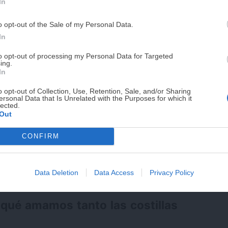
In
PUE
o opt-out of the Sale of my Personal Data.
¡RESERVAR MI EJEMPLA
In
to opt-out of processing my Personal Data for Targeted
ing.
¡No lo dejes pasar! Solo quedan
0
días p
In
o opt-out of Collection, Use, Retention, Sale, and/or Sharing
ersonal Data that Is Unrelated with the Purposes for which it
lected.
Out
CONFIRM
Data Deletion
Data Access
Privacy Policy
 qué amamos tanto las costillas