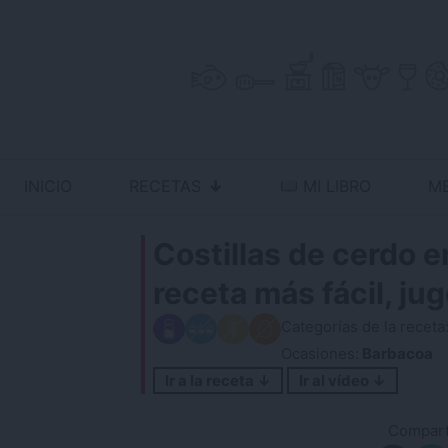
Skip
to
content
INICIO
RECETAS
MI LIBRO
M
Antojo en tu cocina
no resistas la tentación
Costillas de cerdo en
receta más fácil, ju
Categorías de la receta
Ocasiones:
Barbacoa
Ir a la receta ↓
Ir al vídeo ↓
Comparti