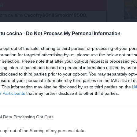
a
dora de aire
Cecofry&Grill Smokin’ 8500,
ezas grandes gracias a sus 8,5 L de capacidad.
Trufa
zan un dorado uniforme y delicioso, mientras
coco.
 tu cocina -
Do Not Process My Personal Information
e ahumado añaden versatilidad a tus recetas.
ite seguir de cerca cómo se cocina todo sin
Últ
to opt-out of the sale, sharing to third parties, or processing of your per
formation for targeted advertising by us, please use the below opt-out s
de compra al mejor precio del mercado desde
r selection. Please note that after your opt-out request is processed y
eing interest-based ads based on personal information utilized by us or
disclosed to third parties prior to your opt-out. You may separately opt-
paso
losure of your personal information by third parties on the IAB’s list of
. This information may also be disclosed by us to third parties on the
IA
¡MI LIBRO DE COCINA 
Participants
that may further disclose it to other third parties.
boración paso a paso de la receta, así no tendrás
DISPONIBLE!
a recordarte que
en mi canal de YouTube
publico
Tu tiempo vale más que una receta
as semanas, así que no dudes en suscribirte ya
l Data Processing Opt Outs
eguir creando contenidos.
He diseñado este libro para ti:
100 rec
ricas y nutritivas
que caben en tu 
o opt-out of the Sharing of my personal data.
es de Youtube. Si deseas cargarlo sin cookies pulsa
aquí
complicaciones y para familias 