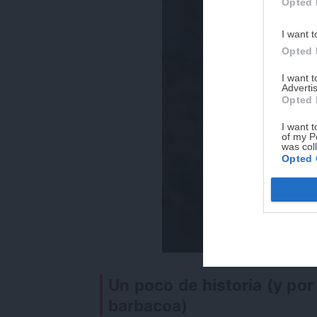
Opted 
I want t
Opted 
I want 
Advertis
Opted 
I want t
of my P
was col
Opted 
Un poco de historia (y por
barbacoa)