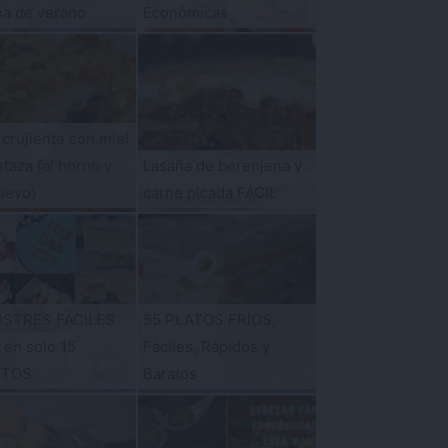
ña de verano
Económicas
 crujiente con miel
taza {al horno y
Lasaña de berenjena y
uevo}
carne picada FÁCIL
OSTRES FÁCILES
55 PLATOS FRÍOS,
s en solo 15
Fáciles, Rápidos y
UTOS
Baratos