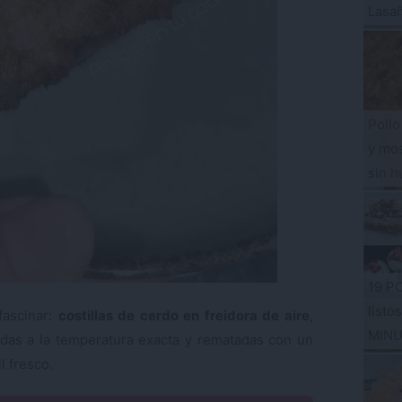
Lasa
Pollo
y mos
sin h
19 P
listo
fascinar:
costillas de cerdo en freidora de aire
,
MIN
das a la temperatura exacta y rematadas con un
l fresco.