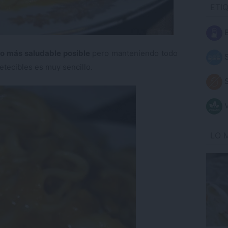
ETI
B
lo más saludable posible
pero manteniendo todo
S
petecibles es muy sencillo.
S
V
LO 