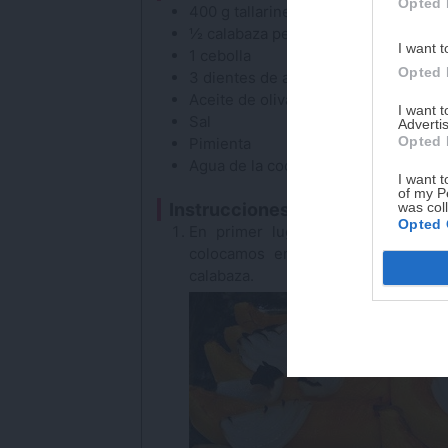
Opted 
400
g
tallarines
o cualquier pasta de
½
calabaza
pequeña
I want t
1
cebolla
Opted 
3
dientes de ajo
Aceite de oliva
virgen extra
I want 
Sal
Advertis
Opted 
Pimienta
Agua
de la cocción de la pasta
I want t
of my P
was col
Instrucciones
Opted 
En primer lugar pelamos y cortam
colocamos en una bandeja de hor
calabaza.