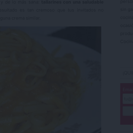
perso
 y de lo más sana:
tallarines con una saludable
sin ga
resultado es tan cremoso que tus invitados no
cocin
lguna crema similar.
ocas
produ
Cocina
¡QU
Emai