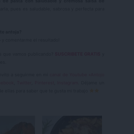
a de pasta con saludable y cremosa salsa de
arla, pues es saludable, sabrosa y perfecta para
te antoja?
 y comentarme el resultado!
etas que vamos publicando?
SUSCRIBETE GRATIS
y
es.
invito a seguirme en mi
canal de Youtube «Antojo
cebook
,
Twitter
,
Pinterest
,
Instagram
. Déjame un
e ellas para saber que te gusta mi trabajo