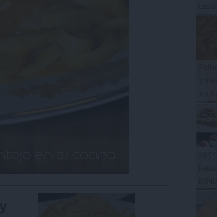
Lasa
Pollo
y mos
sin h
19 P
listo
MIN
 y