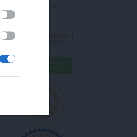
DES ENCONTRARME EN
R AHORA!
ara conseguirlo