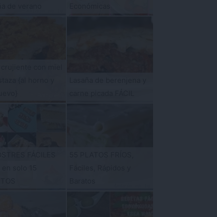
ña de verano
Económicas
 crujiente con miel
taza {al horno y
Lasaña de berenjena y
uevo}
carne picada FÁCIL
OSTRES FÁCILES
55 PLATOS FRÍOS,
s en solo 15
Fáciles, Rápidos y
UTOS
Baratos