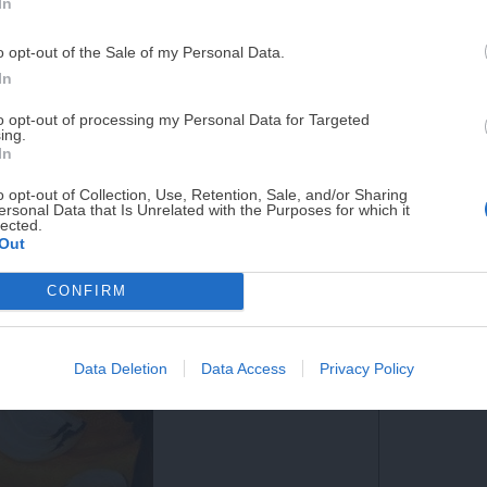
In
 tu elección
PUE
o opt-out of the Sale of my Personal Data.
¡RESERVAR MI EJEMPLA
In
to opt-out of processing my Personal Data for Targeted
ing.
¡No lo dejes pasar! Solo quedan
0
días p
In
o opt-out of Collection, Use, Retention, Sale, and/or Sharing
ersonal Data that Is Unrelated with the Purposes for which it
lected.
Out
os la calabaza, la cebolla y los ajos y los
no, intentando no amontonar los trozos de
CONFIRM
Data Deletion
Data Access
Privacy Policy