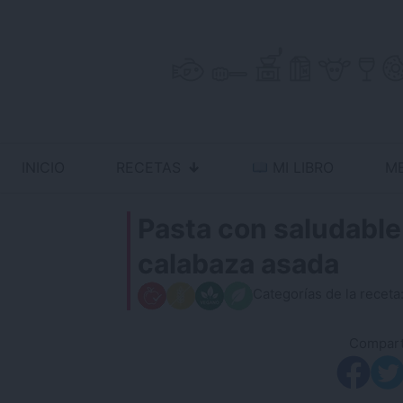
Skip
to
content
INICIO
RECETAS
MI LIBRO
M
Antojo en tu cocina
no resistas la tentación
Pasta con saludable
calabaza asada
Categorías de la receta
Comparti