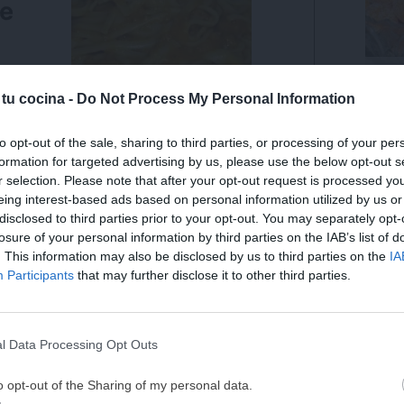
e
Trufa
aza
coco.
 tu cocina -
Do Not Process My Personal Information
o,
Últ
to opt-out of the sale, sharing to third parties, or processing of your per
Imprimir receta
formation for targeted advertising by us, please use the below opt-out s
r selection. Please note that after your opt-out request is processed y
Pinear receta
Puntuar receta
eing interest-based ads based on personal information utilized by us or
disclosed to third parties prior to your opt-out. You may separately opt-
l
losure of your personal information by third parties on the IAB’s list of
s
5
de
2
votos
. This information may also be disclosed by us to third parties on the
IA
¡MI LIBRO DE COCINA 
Participants
that may further disclose it to other third parties.
DISPONIBLE!
 Mediterránea
Tu tiempo vale más que una receta
in Lactosa, Baja en sal, Vegana, Vegetariana
l Data Processing Opt Outs
a, Tallarines
He diseñado este libro para ti:
100 rec
ricas y nutritivas
que caben en tu 
o opt-out of the Sharing of my personal data.
complicaciones y para familias 