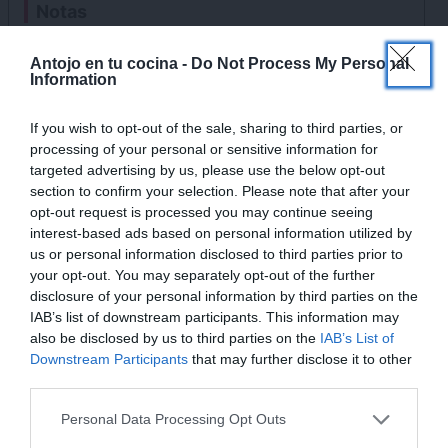
Notas
Para que salgan bien, será muy importante engrasar
×
previamente la gofrera. A mi lo que mejor me funciona
Antojo en tu cocina -
Do Not Process My Personal
Information
son los sprays antidesmoldantes especiales para
moldes de tartas.
If you wish to opt-out of the sale, sharing to third parties, or
processing of your personal or sensitive information for
Podrás usar cualquier tipo de galleta que te guste o
targeted advertising by us, please use the below opt-out
tengas en casa, así como cualquier leche o bebida
section to confirm your selection. Please note that after your
vegetal que consumas habitualmente.
opt-out request is processed you may continue seeing
interest-based ads based on personal information utilized by
Ten en cuenta que es muy importante no empapar las
us or personal information disclosed to third parties prior to
galletas de más. De lo contrario los gofres no
your opt-out. You may separately opt-out of the further
disclosure of your personal information by third parties on the
quedarán con la consistencia adecuada y se desharán.
IAB’s list of downstream participants. This information may
also be disclosed by us to third parties on the
IAB’s List of
Downstream Participants
that may further disclose it to other
third parties.
Personal Data Processing Opt Outs
¡MI LIBRO DE COCINA YA ESTÁ