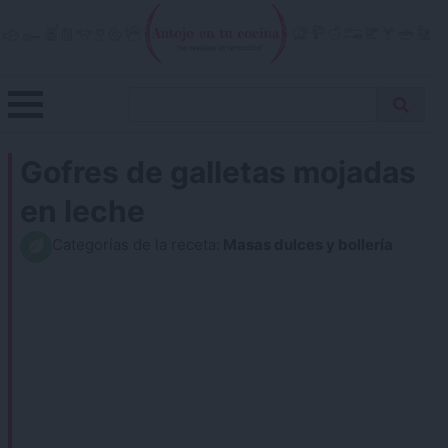
Skip
to
content
Menu
Buscar
Antojo en tu cocina
no resistas la tentación
Busca
receta…
Gofres de galletas mojadas
en leche
Categorías de la receta:
Masas dulces y bollería