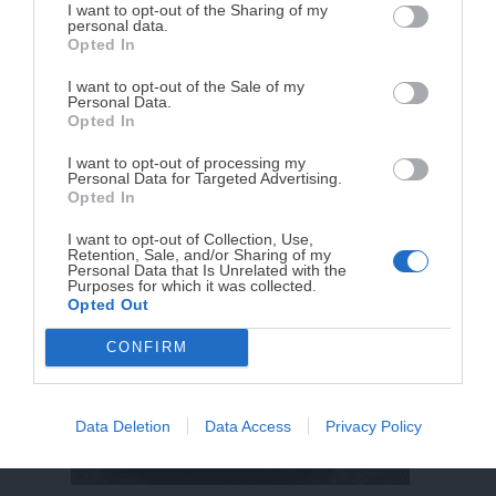
DISPONIBLE!
I want to opt-out of the Sharing of my
personal data.
Opted In
Tu tiempo vale más que una receta
complicada.
I want to opt-out of the Sale of my
Personal Data.
He diseñado este libro para ti:
100 recetas
Opted In
rápidas, ricas y nutritivas
que caben en tu
I want to opt-out of processing my
agenda. Sin complicaciones y para familias
Personal Data for Targeted Advertising.
reales.
Opted In
I want to opt-out of Collection, Use,
Retention, Sale, and/or Sharing of my
¡RESERVAR MI EJEMPLAR
Personal Data that Is Unrelated with the
Purposes for which it was collected.
AHORA!
Opted Out
CONFIRM
¡No lo dejes pasar! Solo quedan
0
días para
conseguirlo
Data Deletion
Data Access
Privacy Policy