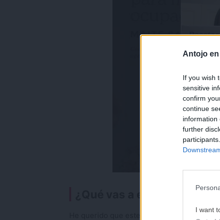
Antojo en
If you wish 
sensitive in
confirm you
continue se
information 
further disc
participants
Downstream 
Persona
¿Qué vas a encontrar en es
I want t
He querido que este libro sea una herramien