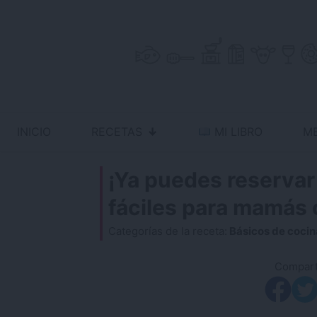
Skip
to
content
INICIO
RECETAS
MI LIBRO
M
Antojo en tu cocina
no resistas la tentación
¡Ya puedes reservar
fáciles para mamás
Categorías de la receta:
Básicos de cocin
Comparti