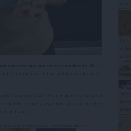
Lasa
Pollo
y mos
sin h
mpo vale más que una receta complicada.
No se
 de tener un método. Y ese método es el que he
19 P
áis ver cómo es el libro por dentro y fuera, así
listo
e me han llevado a escribirlo. ¡Aún no me creo
MIN
ses de trabajo!
es de Youtube. Si deseas cargarlo sin cookies pulsa
aquí