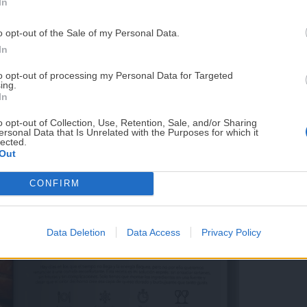
In
as. Son
100 recetas fáciles, rápidas y nutritivas
PUE
o opt-out of the Sale of my Personal Data.
¡RESERVAR MI EJEMPLA
In
r el día con energía sin tener que madrugar el
to opt-out of processing my Personal Data for Targeted
ing.
¡No lo dejes pasar! Solo quedan
0
días p
In
icar o recibir visitas sin estrés.
comidas y cenas diarias.
o opt-out of Collection, Use, Retention, Sale, and/or Sharing
ersonal Data that Is Unrelated with the Purposes for which it
ecto que se hace casi solo en lo que tardas en
lected.
Out
mbién es necesario.
CONFIRM
s» que te salvan una cena en 5 minutos.
Data Deletion
Data Access
Privacy Policy