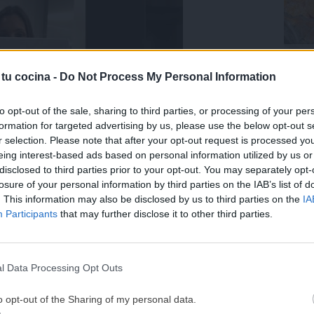
Trufa
coco.
 tu cocina -
Do Not Process My Personal Information
Últ
to opt-out of the sale, sharing to third parties, or processing of your per
formation for targeted advertising by us, please use the below opt-out s
r selection. Please note that after your opt-out request is processed y
eing interest-based ads based on personal information utilized by us or
disclosed to third parties prior to your opt-out. You may separately opt-
losure of your personal information by third parties on the IAB’s list of
. This information may also be disclosed by us to third parties on the
IA
¡MI LIBRO DE COCINA 
Participants
that may further disclose it to other third parties.
DISPONIBLE!
Tu tiempo vale más que una receta
l Data Processing Opt Outs
te libro?
He diseñado este libro para ti:
100 rec
ricas y nutritivas
que caben en tu 
o opt-out of the Sharing of my personal data.
complicaciones y para familias 
ta real. Por eso, lo he dividido en secciones que