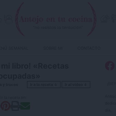
ENÚ SEMANAL
SOBRE MI
CONTACTO
 mi libro! «Recetas
 ocupadas»
¡BI
a y trucos
Ir a la receta ↓
Ir al vídeo ↓
Antoj
r la receta en:
dedic
día, 