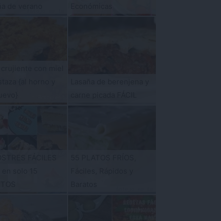
ña de verano
Económicas
 crujiente con miel
taza {al horno y
Lasaña de berenjena y
uevo}
carne picada FÁCIL
OSTRES FÁCILES
55 PLATOS FRÍOS,
s en solo 15
Fáciles, Rápidos y
UTOS
Baratos