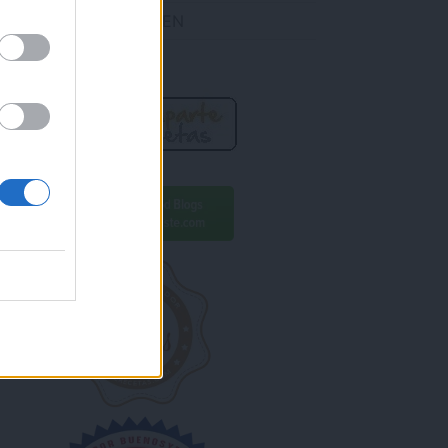
DES ENCONTRARME EN
R AHORA!
ara conseguirlo