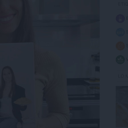
ETI
B
S
S
V
LO 