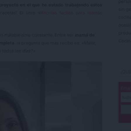
perso
 proyecto en el que he estado trabajando estos
sin ga
recetas! El libro «
Recetas fáciles para mamás
cocin
ocas
produ
 un malabarismo constante. Entre ser
mamá de
Cocina
ompleta
, la pregunta que más recibo es:
«Maite,
o todos los días?»
.
¡QU
Emai