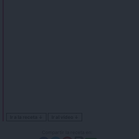
Ir a la receta ↓
Ir al vídeo ↓
Compartir la receta en: