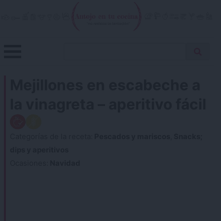
Skip
to
content
Menu
Buscar
Antojo en tu cocina
no resistas la tentación
Busca
receta…
Mejillones en escabeche a
la vinagreta – aperitivo fácil
Categorías de la receta:
Pescados y mariscos
,
Snacks;
dips y aperitivos
Ocasiones:
Navidad