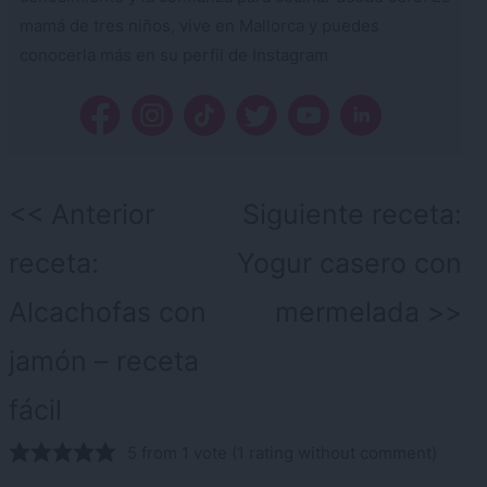
mamá de tres niños, vive en Mallorca y puedes
conocerla más en su perfil de Instagram
Navegación
Anterior
Siguiente receta:
de
receta:
Yogur casero con
entradas
Alcachofas con
mermelada
jamón – receta
fácil
5 from 1 vote (
1 rating without comment
)