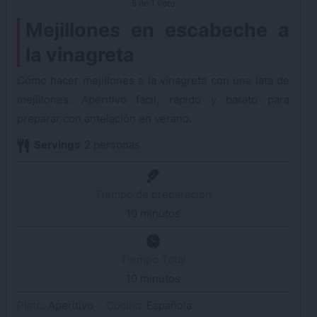
5
de 1 voto
Mejillones en escabeche a
la vinagreta
Cómo hacer mejillones a la vinagreta con una lata de
mejillones. Aperitivo fácil, rápido y barato para
preparar con antelación en verano.
Servings
2
personas
Tiempo de preparación
10
minutos
minutos
Tiempo Total
10
minutos
minutos
Plato:
Aperitivo
Cocina:
Española