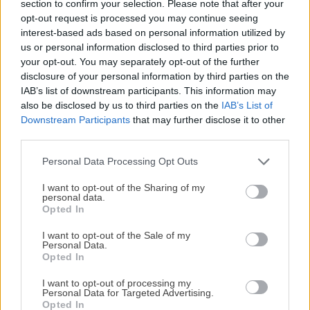
section to confirm your selection. Please note that after your
opt-out request is processed you may continue seeing
interest-based ads based on personal information utilized by
us or personal information disclosed to third parties prior to
your opt-out. You may separately opt-out of the further
disclosure of your personal information by third parties on the
IAB’s list of downstream participants. This information may
also be disclosed by us to third parties on the
IAB’s List of
Downstream Participants
that may further disclose it to other
third parties.
Personal Data Processing Opt Outs
¡MI LIBRO DE COCINA YA ESTÁ
DISPONIBLE!
I want to opt-out of the Sharing of my
personal data.
Opted In
Tu tiempo vale más que una receta
Espero que te haya gustado esta
receta fácil de mejillones
complicada.
de lata a la vinagreta
y que te animes a prepararla. Pues
I want to opt-out of the Sale of my
Personal Data.
se trata de un aperitivo fácil, delicioso y original que
He diseñado este libro para ti:
100 recetas
Opted In
rápidas, ricas y nutritivas
que caben en tu
tendrás listo en menos de 10 minutos.
I want to opt-out of processing my
agenda. Sin complicaciones y para familias
Personal Data for Targeted Advertising.
reales.
Opted In
¿Se te antoja?