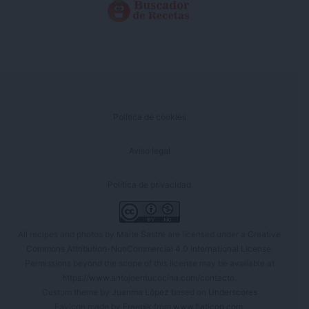
Política de cookies
Aviso legal
Política de privacidad
All recipes and photos by
Maite Sastre
are licensed under a
Creative
Commons Attribution-NonCommercial 4.0 International License
.
Permissions beyond the scope of this license may be available at
https://www.antojoentucocina.com/contacto
.
Custom theme by
Juanma López
based on
Underscores
Favicon made by
Freepik
from
www.flaticon.com
.