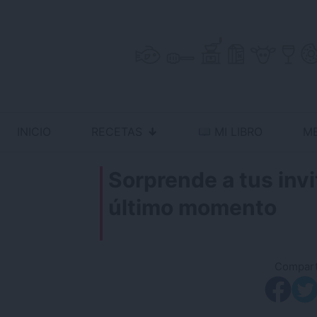
Skip
to
content
INICIO
RECETAS
MI LIBRO
M
Antojo en tu cocina
no resistas la tentación
Sorprende a tus inv
último momento
Comparti