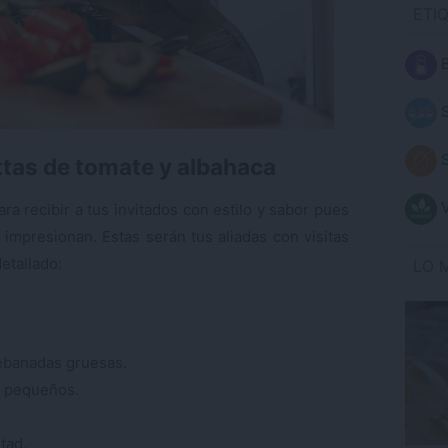
ETI
B
S
S
ettas de tomate y albahaca
V
a recibir a tus invitados con estilo y sabor pues
 impresionan. Estas serán tus aliadas con visitas
etallado:
LO 
rebanadas gruesas.
s pequeños.
tad.