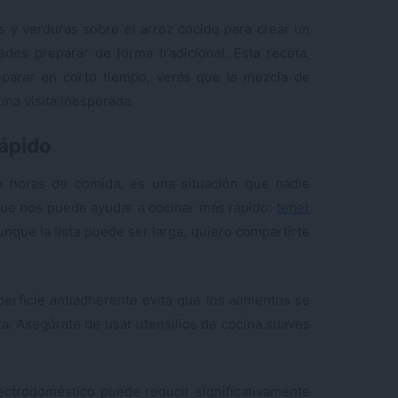
s y verduras sobre el arroz cocido para crear un
edes preparar de forma tradicional. Esta receta,
parar en corto tiempo, verás que la mezcla de
una visita inesperada.
rápido
en horas de comida, es una situación que nadie
 que nos puede ayudar a cocinar más rápido:
tener
unque la lista puede ser larga, quiero compartirte
erficie antiadherente evita que los alimentos se
eza. Asegúrate de usar utensilios de cocina suaves
lectrodoméstico puede reducir significativamente