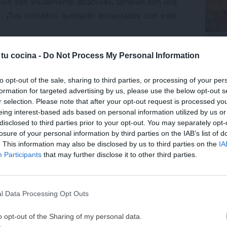
ólo son visualmente atractivas, también son una
s. ¡Tus invitados quedarán encantados con este
Trufa
: Salteado de camarones con
coco.
 tu cocina -
Do Not Process My Personal Information
Últ
to opt-out of the sale, sharing to third parties, or processing of your per
 un plato principal, este salteado de camarones
formation for targeted advertising by us, please use the below opt-out s
r selection. Please note that after your opt-out request is processed y
edientes simples y se prepara en minutos. Aquí
eing interest-based ads based on personal information utilized by us or
disclosed to third parties prior to your opt-out. You may separately opt-
losure of your personal information by third parties on the IAB’s list of
. This information may also be disclosed by us to third parties on the
IA
¡MI LIBRO DE COCINA 
Participants
that may further disclose it to other third parties.
DISPONIBLE!
Tu tiempo vale más que una receta
s.
l Data Processing Opt Outs
He diseñado este libro para ti:
100 rec
ricas y nutritivas
que caben en tu 
o opt-out of the Sharing of my personal data.
complicaciones y para familias 