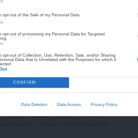
In
PUE
o opt-out of the Sale of my Personal Data.
¡RESERVAR MI EJEMPLA
In
to opt-out of processing my Personal Data for Targeted
ing.
¡No lo dejes pasar! Solo quedan
0
días p
In
o opt-out of Collection, Use, Retention, Sale, and/or Sharing
ersonal Data that Is Unrelated with the Purposes for which it
lected.
o de aceite de sésamo a fuego medio alto en una
Out
y saltea hasta que esté fragante. De aquí pasamos
CONFIRM
la sarten y cocínalos hasta que estén rosados y
 sartén y resérvalos.
Data Deletion
Data Access
Privacy Policy
 aceite (si es necesario) y saltea las verduras
s, agrega los camarones a la sartén, un chorrito
o revuelve todo y cocina por unos minutos hasta