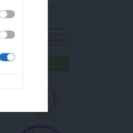
DES ENCONTRARME EN
R AHORA!
ara conseguirlo