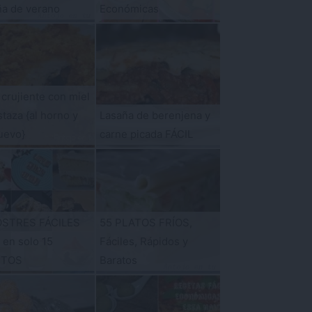
ña de verano
Económicas
 crujiente con miel
taza {al horno y
Lasaña de berenjena y
uevo}
carne picada FÁCIL
OSTRES FÁCILES
55 PLATOS FRÍOS,
s en solo 15
Fáciles, Rápidos y
UTOS
Baratos