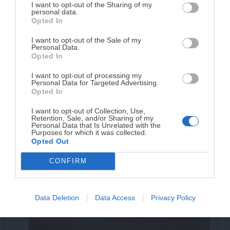
DISPONIBLE!
I want to opt-out of the Sharing of my
personal data.
Opted In
Tu tiempo vale más que una receta
complicada.
I want to opt-out of the Sale of my
Personal Data.
He diseñado este libro para ti:
100 recetas
Opted In
rápidas, ricas y nutritivas
que caben en tu
En mi caso, los langostinos son de tamaño
I want to opt-out of processing my
agenda. Sin complicaciones y para familias
grande, por lo que voy a cortarlos en 2 o 3
Personal Data for Targeted Advertising.
reales.
trozos. Los agregamos también al cuenco junto
Opted In
con los mejillones.
I want to opt-out of Collection, Use,
Retention, Sale, and/or Sharing of my
¡RESERVAR MI EJEMPLAR
Personal Data that Is Unrelated with the
Purposes for which it was collected.
AHORA!
Opted Out
CONFIRM
¡No lo dejes pasar! Solo quedan
0
días para
conseguirlo
Data Deletion
Data Access
Privacy Policy