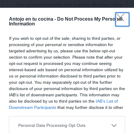
fría (preferiblemente con cubitos de hielo) para
parar la cocción y no se pasen de punto con el
×
calor residual. Una vez fríos, los escurrimos.
Antojo en tu cocina -
Do Not Process My Personal
Information
Preparamos el salpicón
Separamos los mejillones de su concha y los
If you wish to opt-out of the sale, sharing to third parties, or
colocamos en un cuenco amplio.
processing of your personal or sensitive information for
Pelamos los langostinos.
targeted advertising by us, please use the below opt-out
section to confirm your selection. Please note that after your
Será importante también eliminar el intestino de
opt-out request is processed you may continue seeing
los langostinos. Para ello, hacemos un corte poco
interest-based ads based on personal information utilized by
profundo de arriba a abajo en la parte "de la
us or personal information disclosed to third parties prior to
espalda" del langostino.
your opt-out. You may separately opt-out of the further
A continuación, tiramos del intestino suavemente,
disclosure of your personal information by third parties on the
el cual saldrá entero de forma fácil.
IAB’s list of downstream participants. This information may
also be disclosed by us to third parties on the
IAB’s List of
Downstream Participants
that may further disclose it to other
third parties.
Personal Data Processing Opt Outs
¡MI LIBRO DE COCINA YA ESTÁ