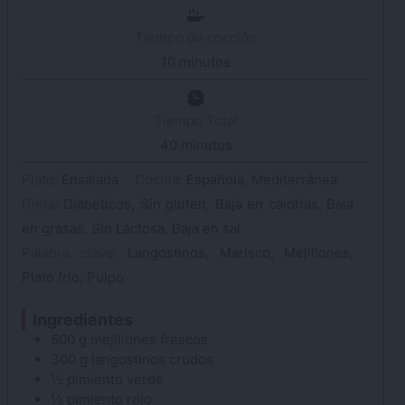
Tiempo de cocción
10
minutos
minutos
Tiempo Total
40
minutos
minutos
Plato:
Ensalada
Cocina:
Española, Mediterránea
Dieta:
Diabéticos, Sin gluten, Baja en calorías, Baja
en grasas, Sin Lactosa, Baja en sal
Palabra clave:
Langostinos, Marisco, Mejillones,
Plato frío, Pulpo
Ingredientes
500
g
mejillones
frescos
300
g
langostinos
crudos
½
pimiento
verde
½
pimiento
rojo