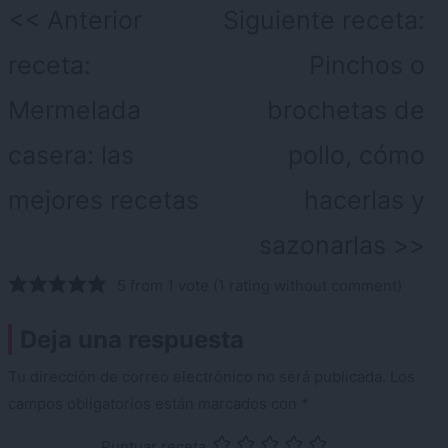
Navegación
Anterior
Siguiente receta:
de
receta:
Pinchos o
entradas
Mermelada
brochetas de
casera: las
pollo, cómo
mejores recetas
hacerlas y
sazonarlas
5 from 1 vote (
1 rating without comment
)
Deja una respuesta
Tu dirección de correo electrónico no será publicada.
Los
campos obligatorios están marcados con
*
Puntuar receta