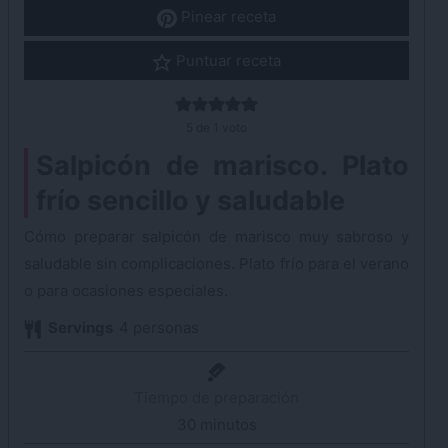
Pinear receta
Puntuar receta
5
de 1 voto
Salpicón de marisco. Plato
frío sencillo y saludable
Cómo preparar salpicón de marisco muy sabroso y
saludable sin complicaciones. Plato frío para el verano
o para ocasiones especiales.
Servings
4
personas
Tiempo de preparación
30
minutos
minutos