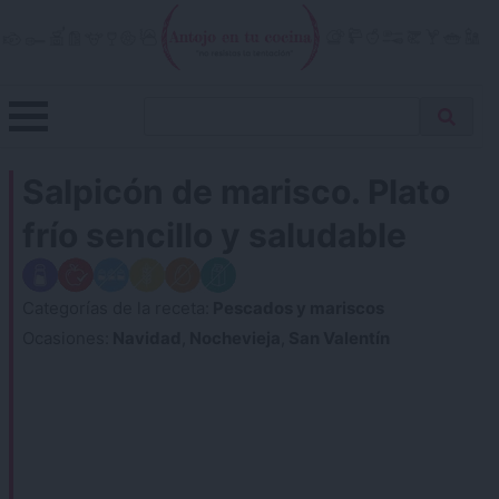
Skip
to
content
Menu
Buscar
Antojo en tu cocina
no resistas la tentación
Busca
receta…
Salpicón de marisco. Plato
frío sencillo y saludable
Categorías de la receta:
Pescados y mariscos
Ocasiones:
Navidad
,
Nochevieja
,
San Valentín