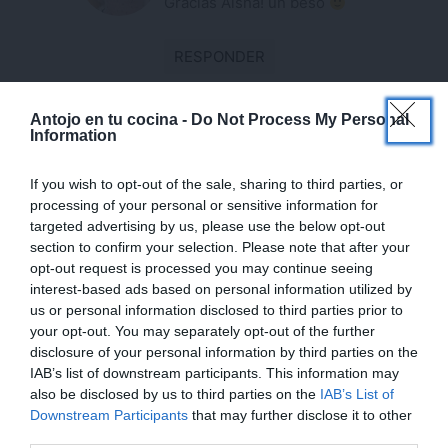
Gracias Aisha! un beso
RESPONDER
VICKY ALONSO
×
Antojo en tu cocina -
Do Not Process My Personal
23 enero, 2015 a las 10:39
Information
¿¿Hay rotuladores de tinta comestibles?? No
If you wish to opt-out of the sale, sharing to third parties, or
sabía, que bueno!
processing of your personal or sensitive information for
targeted advertising by us, please use the below opt-out
section to confirm your selection. Please note that after your
RESPONDER
opt-out request is processed you may continue seeing
interest-based ads based on personal information utilized by
MAITE
us or personal information disclosed to third parties prior to
23 enero, 2015 a las 12:37
your opt-out. You may separately opt-out of the further
disclosure of your personal information by third parties on the
Los puedes comprar en cualquier
IAB’s list of downstream participants. This information may
tienda de especializada en
also be disclosed by us to third parties on the
IAB’s List of
Downstream Participants
that may further disclose it to other
repostería. Vienen genial para estas
third parties.
cosas, además para pintar galletas