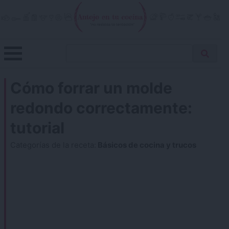
Skip
to
content
Menu
Buscar
Antojo en tu cocina
no resistas la tentación
Busca
receta…
Cómo forrar un molde
redondo correctamente:
tutorial
Categorías de la receta:
Básicos de cocina y trucos