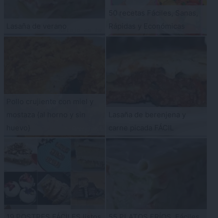
50 recetas Fáciles, Sanas,
Lasaña de verano
Rápidas y Económicas
Pollo crujiente con miel y
mostaza {al horno y sin
Lasaña de berenjena y
huevo}
carne picada FÁCIL
19 POSTRES FÁCILES listos
55 PLATOS FRÍOS, Fáciles,