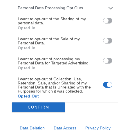
y/o fondant! Saludos
Personal Data Processing Opt Outs
¡MI LIBRO DE COCINA YA ESTÁ
DISPONIBLE!
I want to opt-out of the Sharing of my
RESPONDER
personal data.
Opted In
Tu tiempo vale más que una receta
complicada.
SEMBRADA DE BOMBILLAS
I want to opt-out of the Sale of my
Personal Data.
23 enero, 2015 a las 12:30
He diseñado este libro para ti:
100 recetas
Opted In
rápidas, ricas y nutritivas
que caben en tu
Gracias por estos post, nunca le había dado
I want to opt-out of processing my
agenda. Sin complicaciones y para familias
Personal Data for Targeted Advertising.
mucha importancia, a partir de ahora lo haré.
reales.
Opted In
un saludo.
I want to opt-out of Collection, Use,
Retention, Sale, and/or Sharing of my
¡RESERVAR MI EJEMPLAR
RESPONDER
Personal Data that Is Unrelated with the
Purposes for which it was collected.
AHORA!
Opted Out
MAITE
CONFIRM
23 enero, 2015 a las 12:38
¡No lo dejes pasar! Solo quedan
0
días para
conseguirlo
Con pequeños trucos como este
podemos conseguir un gran
Data Deletion
Data Access
Privacy Policy