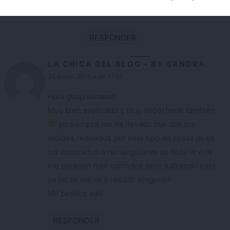
resultado. besos!
RESPONDER
LA CHICA DEL BLOG - BY SANDRA
24 enero, 2015 a las 17:52
Hola guapisimaaa!!
Muy bien explicado y muy importante también
yo siempre me he llevado mal con los
moldes redondos por este tipo de cosas jajaja
los cuadrados o rectangulares de toda la vida
me parecen más cómodos pero sabiendo esto
ya no se me va a resistir ninguno!!
Mil besitos xikii
RESPONDER