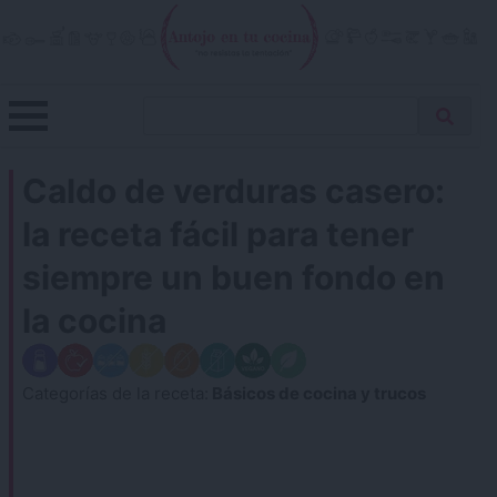
Skip
to
content
Menu
Buscar
Antojo en tu cocina
no resistas la tentación
Busca
receta…
Caldo de verduras casero:
la receta fácil para tener
siempre un buen fondo en
la cocina
Categorías de la receta:
Básicos de cocina y trucos