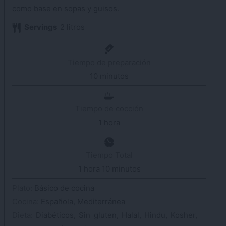
como base en sopas y guisos.
Servings
2
litros
Tiempo de preparación
10
minutos
minutos
Tiempo de cocción
1
hora
hora
Tiempo Total
1
hora
hora
10
minutos
minutos
Plato:
Básico de cocina
Cocina:
Española, Mediterránea
Dieta:
Diabéticos, Sin gluten, Halal, Hindu, Kosher,