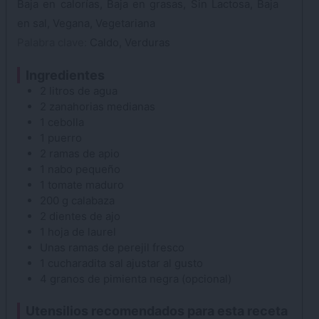
Baja en calorías, Baja en grasas, Sin Lactosa, Baja
en sal, Vegana, Vegetariana
Palabra clave:
Caldo, Verduras
Ingredientes
2
litros de
agua
2
zanahorias
medianas
1
cebolla
1
puerro
2
ramas de apio
1
nabo
pequeño
1
tomate
maduro
200
g
calabaza
2
dientes de ajo
1
hoja de laurel
Unas ramas de
perejil
fresco
1
cucharadita
sal
ajustar al gusto
4
granos de pimienta negra
(opcional)
Utensilios recomendados para esta receta