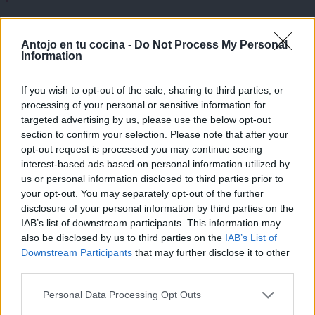
Si decides servirlo como plato principal o cena ligera,
×
puedes acompañarlo con:
Antojo en tu cocina -
Do Not Process My Personal
Information
Picatostes caseros
.
If you wish to opt-out of the sale, sharing to third parties, or
Un huevo escalfado.
processing of your personal or sensitive information for
Fideos finos.
targeted advertising by us, please use the below opt-out
Arroz cocido.
section to confirm your selection. Please note that after your
opt-out request is processed you may continue seeing
Garbanzos cocidos.
interest-based ads based on personal information utilized by
Tortitas de verduras
.
us or personal information disclosed to third parties prior to
Tostadas integrales.
your opt-out. You may separately opt-out of the further
disclosure of your personal information by third parties on the
También resulta ideal como base para:
IAB’s list of downstream participants. This information may
also be disclosed by us to third parties on the
IAB’s List of
Downstream Participants
that may further disclose it to other
Sopas de verduras.
third parties.
Cremas vegetales.
Arroces.
Personal Data Processing Opt Outs
¡MI LIBRO DE COCINA YA ESTÁ
Risottos
.