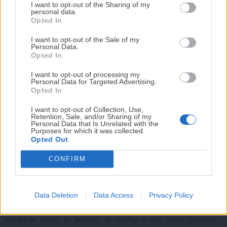
DISPONIBLE!
I want to opt-out of the Sharing of my
Guisos.
personal data.
Opted In
Tu tiempo vale más que una receta
Platos de legumbres.
complicada.
I want to opt-out of the Sale of my
Preguntas frecuentes sobre el caldo
Personal Data.
He diseñado este libro para ti:
100 recetas
Opted In
de verduras casero
rápidas, ricas y nutritivas
que caben en tu
I want to opt-out of processing my
agenda. Sin complicaciones y para familias
Personal Data for Targeted Advertising.
¿Cuánto dura en la nevera?
reales.
Opted In
Bien refrigerado en un recipiente hermético puede
I want to opt-out of Collection, Use,
Retention, Sale, and/or Sharing of my
conservarse entre 3 y 4 días.
¡RESERVAR MI EJEMPLAR
Personal Data that Is Unrelated with the
Purposes for which it was collected.
AHORA!
Opted Out
¿Se puede congelar?
CONFIRM
Sí. Es una de las mejores recetas para congelar. Puede
¡No lo dejes pasar! Solo quedan
0
días para
conseguirlo
mantenerse en perfecto estado durante varios meses.
Data Deletion
Data Access
Privacy Policy
¿Qué verduras no conviene añadir?
Verduras como el brócoli, la coliflor o las coles pueden