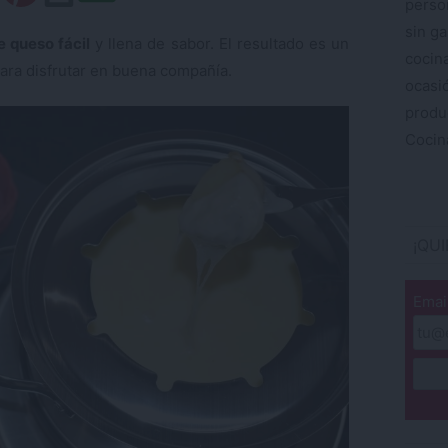
perso
sin ga
 queso fácil
y llena de sabor. El resultado es un
cocin
ara disfrutar en buena compañía.
ocas
produ
Cocina
¡QU
Emai