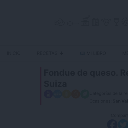
Skip
to
content
INICIO
RECETAS
MI LIBRO
M
Antojo en tu cocina
no resistas la tentación
Fondue de queso. Rec
Suiza
Categorías de la re
Ocasiones:
San Val
Comparti