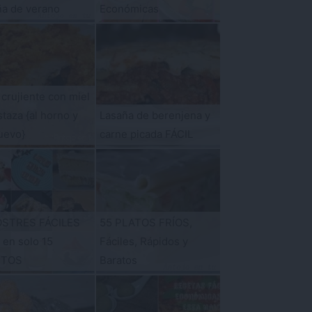
ña de verano
Económicas
 crujiente con miel
taza {al horno y
Lasaña de berenjena y
uevo}
carne picada FÁCIL
OSTRES FÁCILES
55 PLATOS FRÍOS,
s en solo 15
Fáciles, Rápidos y
UTOS
Baratos