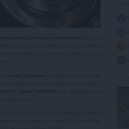
ETI
B
S
res cremosos y texturas reconfortantes
, es una
estaciones, pues es una elaboración que podemos
S
 día frío delante de la chimenea, hasta en una
V
rosa.
e una
receta de fondue
que captura la esencia de
LO 
ón de quesos hasta los acompañamientos ideales,
due de queso inolvidable
que deleitará a tus
 cualquier reunión.
sar un rato ameno y en buena compañía, la fondue
astores suizos que, en mitad de las montañas,
ozos de queso caliente fundido.