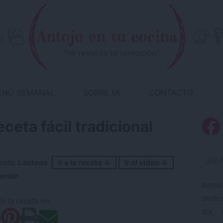
ENÚ SEMANAL
SOBRE MI
CONTACTO
eta fácil tradicional
¡BI
ceta:
Lácteos
Ir a la receta ↓
Ir al vídeo ↓
entín
Antoj
dedic
r la receta en:
día, 