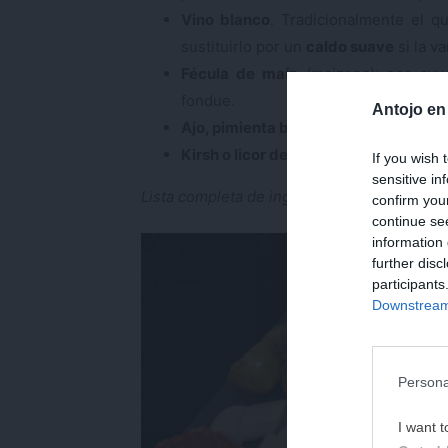
Vino blanco
. Tradicionalmente el 
sustituirlo por un
caldo suave
si la v
Fécula de maíz
(maizena): nos ayud
fondue.
Antojo en
Ajo, pimienta blanca y nuez moscad
Kirsh o licor de cerezas
: totalmente o
If you wish 
sensitive in
Lista completa de ingredientes, cantidades
confirm you
continue se
information 
further disc
participants
Downstream 
Persona
I want t