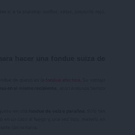
s o a la plancha: coliflor, setas, pimiento rojo,
para hacer una fondue suiza de
fondue de queso es la
fondue electica
. Su ventaja
eso en el mismo recipiente
, ahorrándonos tiempo
queso en una
fondue de vela o parafina
. Solo ten
 en un cazo al fuego y, una vez listo, meterlo en
ente con la llama.