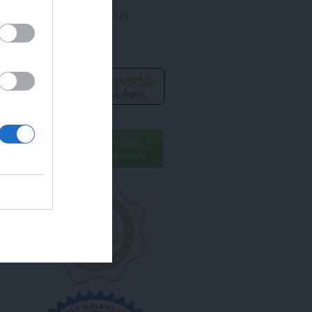
DES ENCONTRARME EN
R AHORA!
ara conseguirlo