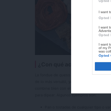
Opted 
I want t
Opted 
I want 
Advertis
Opted 
I want t
of my P
was col
Opted 
¿Con qué acompañar la fo
La fondue de queso fundido es una delici
de lo más versátil, ya que podremos acomp
combine bien con el queso, siempre y cuan
para dipear. Algunos ejemplos son:
Pan o tostadas de cualquier tipo o var