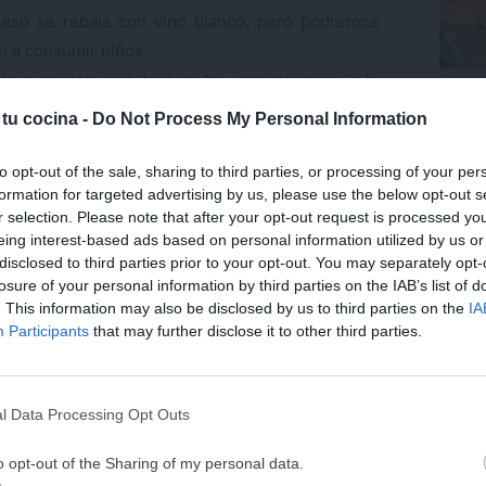
queso se rebaja con vino blanco, pero podremos
an a consumir niños.
a a aportar esa textura tan característica a la
Trufa
coco.
 tu cocina -
Do Not Process My Personal Information
a
para aromatizar.
pcional.
Últ
to opt-out of the sale, sharing to third parties, or processing of your per
formation for targeted advertising by us, please use the below opt-out s
 y elaboración más abajo.
r selection. Please note that after your opt-out request is processed y
eing interest-based ads based on personal information utilized by us or
disclosed to third parties prior to your opt-out. You may separately opt-
losure of your personal information by third parties on the IAB’s list of
. This information may also be disclosed by us to third parties on the
IA
¡MI LIBRO DE COCINA 
Participants
that may further disclose it to other third parties.
DISPONIBLE!
Tu tiempo vale más que una receta
l Data Processing Opt Outs
He diseñado este libro para ti:
100 rec
ricas y nutritivas
que caben en tu 
o opt-out of the Sharing of my personal data.
complicaciones y para familias 