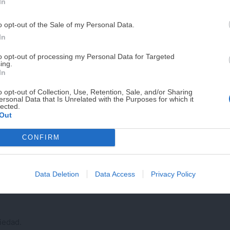
In
PUE
o opt-out of the Sale of my Personal Data.
¡RESERVAR MI EJEMPLA
In
to opt-out of processing my Personal Data for Targeted
ing.
¡No lo dejes pasar! Solo quedan
0
días p
In
o opt-out of Collection, Use, Retention, Sale, and/or Sharing
ersonal Data that Is Unrelated with the Purposes for which it
lected.
Out
ndue de queso?
CONFIRM
a en su máxima expresión, pero es que además es
añarla de cualquier ingrediente que nos guste o
Data Deletion
Data Access
Privacy Policy
do se pueda pinchar en una brocheta o usar para
iedad.