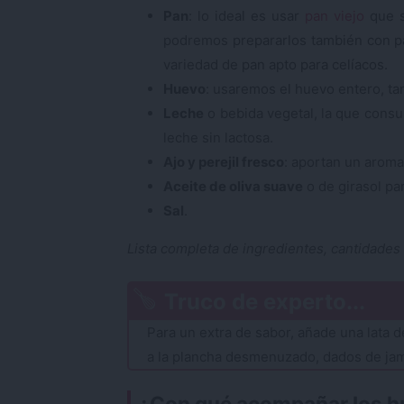
Pan
: lo ideal es usar
pan viejo
que s
podremos prepararlos también con pa
variedad de pan apto para celíacos.
Huevo
: usaremos el huevo entero, tan
Leche
o bebida vegetal, la que cons
leche sin lactosa.
Ajo y perejil fresco
: aportan un aroma
Aceite de oliva suave
o de girasol par
Sal
.
Lista completa de ingredientes, cantidades
Truco de experto...
Para un extra de sabor, añade una lata d
a la plancha desmenuzado, dados de jam
¿Con qué acompañar los h