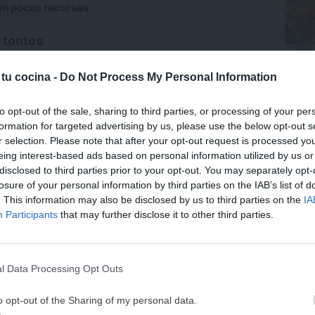
on pocos recursos
.
s tontos
Trufa
siempre encontramos el huevo, el pan duro, el ajo
coco.
 tu cocina -
Do Not Process My Personal Information
ros ingredientes
, como por ejemplo atún de lata,
o cocido desmenuzado no verduras ralladas o
Últ
to opt-out of the sale, sharing to third parties, or processing of your per
formation for targeted advertising by us, please use the below opt-out s
r selection. Please note that after your opt-out request is processed y
eing interest-based ads based on personal information utilized by us or
uevos tontos en salsa
. Para ello solo tendremos
disclosed to third parties prior to your opt-out. You may separately opt-
tomate casera
.
losure of your personal information by third parties on the IAB’s list of
. This information may also be disclosed by us to third parties on the
IA
¡MI LIBRO DE COCINA 
Participants
that may further disclose it to other third parties.
DISPONIBLE!
Tu tiempo vale más que una receta
l Data Processing Opt Outs
He diseñado este libro para ti:
100 rec
ricas y nutritivas
que caben en tu 
o opt-out of the Sharing of my personal data.
complicaciones y para familias 