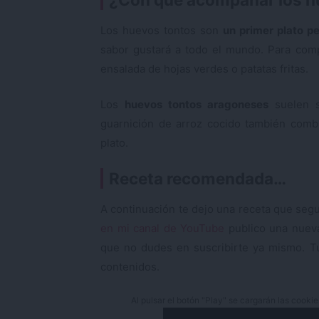
Los huevos tontos son
un primer plato pe
sabor gustará a todo el mundo. Para com
ensalada de hojas verdes o patatas fritas.
Los
huevos tontos aragoneses
suelen s
guarnición de arroz cocido también combi
plato.
Receta recomendada…
A continuación te dejo una receta que segu
en mi canal de YouTube
publico una nueva
que no dudes en suscribirte ya mismo. T
contenidos.
Al pulsar el botón "Play" se cargarán las cooki