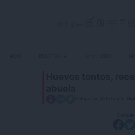
Skip
to
content
INICIO
RECETAS
MI LIBRO
M
Antojo en tu cocina
no resistas la tentación
Huevos tontos, recet
abuela
Categorías de la receta:
Hue
Comparti