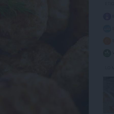
ETI
B
S
S
V
LO 