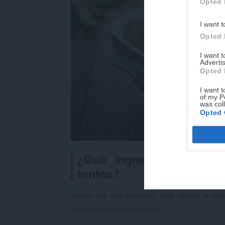
Opted 
I want t
Opted 
I want 
Advertis
Opted 
I want t
of my P
was col
Opted 
¿Qué ingredientes nece
tontos?
Todos los ingredientes que vamos a us
cualquier supermercado: