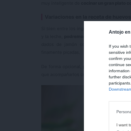
muy inteligente de
cocinar un gran plato c
Variaciones en la receta de huevo
Si bien entre los ingredientes principales 
Antojo en
y la leche,
podremos enriquecerlos con ot
dados de jamón cocido o serrano, poll
If you wish 
finamente picadas.
sensitive in
confirm you
continue se
De forma opcional, podremos servir los
h
information 
que acompañarlos con
una buena salsa de 
further disc
participants
Downstream 
Persona
I want t