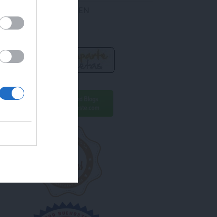
DES ENCONTRARME EN
R AHORA!
ara conseguirlo