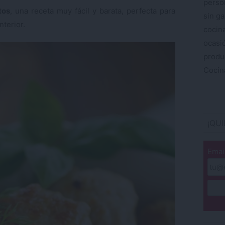
perso
tos
, una receta muy fácil y barata, perfecta para
sin ga
nterior.
cocin
ocas
produ
Cocina
¡QU
Emai