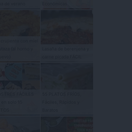
ña de verano
Económicas
 crujiente con miel
taza {al horno y
Lasaña de berenjena y
uevo}
carne picada FÁCIL
OSTRES FÁCILES
55 PLATOS FRÍOS,
s en solo 15
Fáciles, Rápidos y
UTOS
Baratos