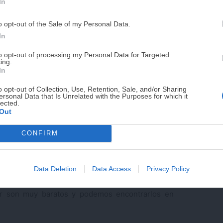
In
PUE
o opt-out of the Sale of my Personal Data.
¡RESERVAR MI EJEMPLA
In
to opt-out of processing my Personal Data for Targeted
ing.
¡No lo dejes pasar! Solo quedan
0
días p
In
o opt-out of Collection, Use, Retention, Sale, and/or Sharing
ersonal Data that Is Unrelated with the Purposes for which it
lected.
Out
CONFIRM
sitamos para preparar huevos
Data Deletion
Data Access
Privacy Policy
ar son muy baratos y podemos encontrarlos en