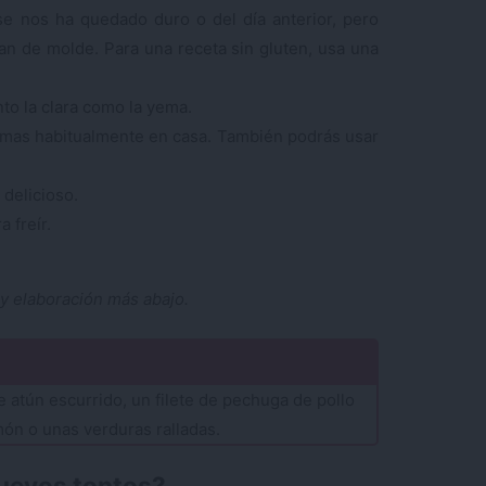
e nos ha quedado duro o del día anterior, pero
n de molde. Para una receta sin gluten, usa una
to la clara como la yema.
umas habitualmente en casa. También podrás usar
 delicioso.
a freír.
 y elaboración más abajo.
e atún escurrido, un filete de pechuga de pollo
ón o unas verduras ralladas.
uevos tontos?