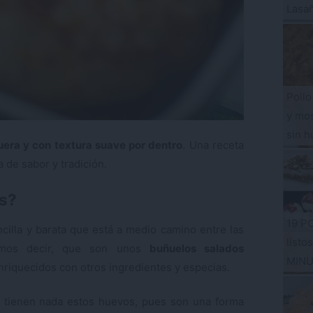
Lasa
Pollo
y mos
sin h
fuera y con textura suave por dentro
. Una receta
 de sabor y tradición.
os?
19 P
illa y barata que está a medio camino entre las
listo
íamos decir, que son unos
buñuelos salados
MIN
enriquecidos con otros ingredientes y especias.
o tienen nada estos huevos, pues son una forma