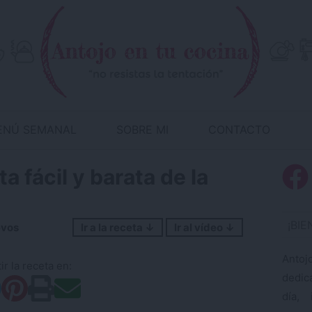
ENÚ SEMANAL
SOBRE MI
CONTACTO
a fácil y barata de la
¡BI
vos
Ir a la receta ↓
Ir al vídeo ↓
Antoj
r la receta en:
dedic
día, 