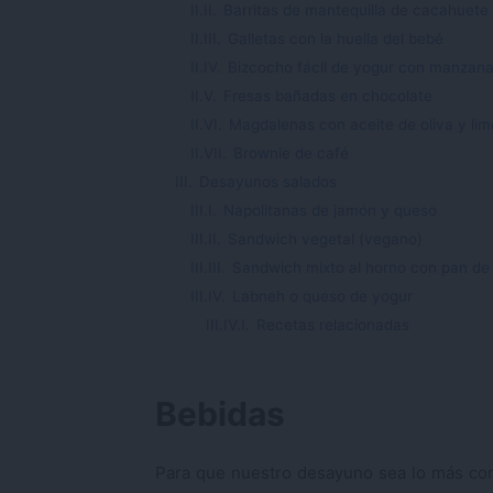
II.II.
Barritas de mantequilla de cacahuete 
II.III.
Galletas con la huella del bebé
II.IV.
Bizcocho fácil de yogur con manzana 
II.V.
Fresas bañadas en chocolate
II.VI.
Magdalenas con aceite de oliva y li
II.VII.
Brownie de café
III.
Desayunos salados
III.I.
Napolitanas de jamón y queso
III.II.
Sandwich vegetal (vegano)
III.III.
Sandwich mixto al horno con pan de
III.IV.
Labneh o queso de yogur
III.IV.I.
Recetas relacionadas
Bebidas
Para que nuestro desayuno sea lo más com