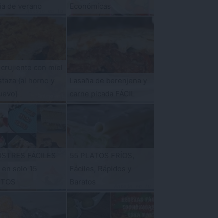
ña de verano
Económicas
 crujiente con miel
taza {al horno y
Lasaña de berenjena y
uevo}
carne picada FÁCIL
OSTRES FÁCILES
55 PLATOS FRÍOS,
s en solo 15
Fáciles, Rápidos y
UTOS
Baratos