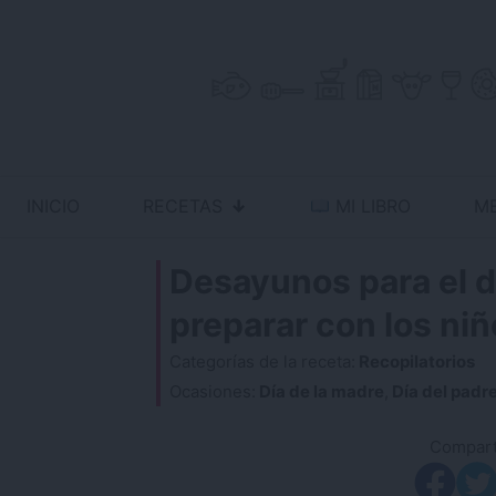
Skip
to
content
INICIO
RECETAS
MI LIBRO
M
Antojo en tu cocina
no resistas la tentación
Desayunos para el d
preparar con los niñ
Categorías de la receta:
Recopilatorios
Ocasiones:
Día de la madre
,
Día del padr
Comparti