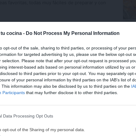
eas favoritas, todas muy fáciles de preparar y con
Trufa
tras la bebida ideal para servir en el desayuno
coco.
 tu cocina -
Do Not Process My Personal Information
Últ
to opt-out of the sale, sharing to third parties, or processing of your per
formation for targeted advertising by us, please use the below opt-out s
r selection. Please note that after your opt-out request is processed y
 sería mi desayuno ideal para el día de la madre,
eing interest-based ads based on personal information utilized by us or
ararlo es muy fácil y con pocos ingredientes, el
disclosed to third parties prior to your opt-out. You may separately opt-
 caliente perfecto para disfrutar en familia.
losure of your personal information by third parties on the IAB’s list of
. This information may also be disclosed by us to third parties on the
IA
¡MI LIBRO DE COCINA 
Participants
that may further disclose it to other third parties.
er la receta paso a paso **
DISPONIBLE!
Tu tiempo vale más que una receta
es de Youtube. Si deseas cargarlo sin cookies pulsa
aquí
l Data Processing Opt Outs
He diseñado este libro para ti:
100 rec
ricas y nutritivas
que caben en tu 
o opt-out of the Sharing of my personal data.
complicaciones y para familias 