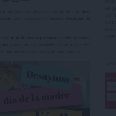
perso
sin ga
dre
, así que hoy vengo con un montón de ideas
cocin
pecial: con un delicioso y merecido
desayuno
de
ocas
produ
Cocina
ón son
muy fáciles de preparar
y están pensadas
dan ayudar en la elaboración. Tanto a los niños
frutar juntos de este desayuno tan especial.
¡QU
Emai