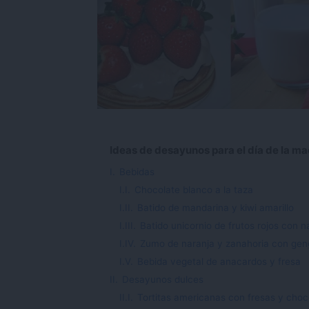
Ideas de desayunos para el día de la m
I.
Bebidas
I.I.
Chocolate blanco a la taza
I.II.
Batido de mandarina y kiwi amarillo
I.III.
Batido unicornio de frutos rojos con 
I.IV.
Zumo de naranja y zanahoria con gen
I.V.
Bebida vegetal de anacardos y fresa
II.
Desayunos dulces
II.I.
Tortitas americanas con fresas y choc