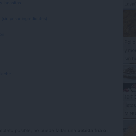
y lacasitos
Lasa
(sin pesar ingredientes)
món
Pollo
y mos
sin h
 leche
19 P
listo
MIN
pleto posible, no puede faltar una
bebida fría o