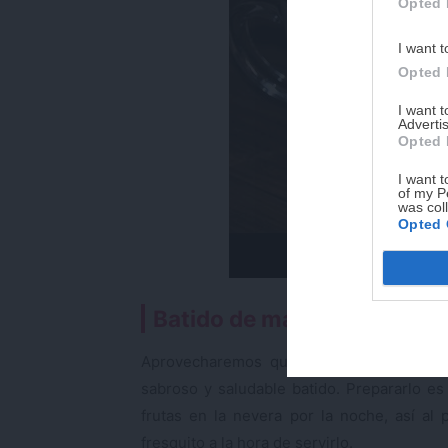
Opted 
I want t
Opted 
I want 
Advertis
Opted 
I want t
of my P
was col
Opted 
Batido de mandarina y kiwi
Aprovecharemos que las mandarinas y l
sabroso y saludable batido. Prepararlo es
frutas en la nevera por la noche, así al 
fresquito a la hora de servirlo.