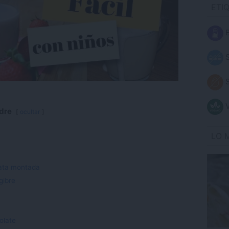
ETI
B
S
S
V
adre
ocultar
LO 
nata montada
gibre
olate