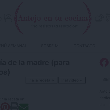
ENÚ SEMANAL
SOBRE MI
CONTACTO
ía de la madre (para
os)
¡BI
Ir a la receta ↓
Ir al vídeo ↓
e
Antoj
dedic
r la receta en:
día, 