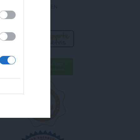
DES ENCONTRARME EN
R AHORA!
ara conseguirlo