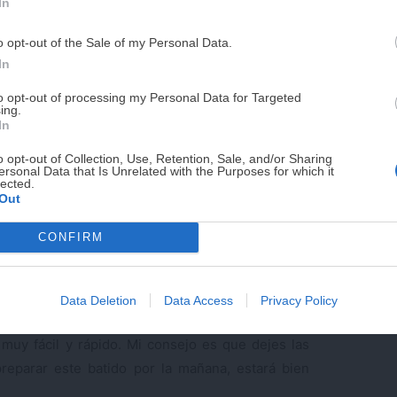
In
PUE
o opt-out of the Sale of my Personal Data.
¡RESERVAR MI EJEMPLA
In
to opt-out of processing my Personal Data for Targeted
ing.
¡No lo dejes pasar! Solo quedan
0
días p
In
o opt-out of Collection, Use, Retention, Sale, and/or Sharing
ersonal Data that Is Unrelated with the Purposes for which it
lected.
Out
CONFIRM
 amarillo
Data Deletion
Data Access
Privacy Policy
os kiwis están en temporada para preparar un
 muy fácil y rápido. Mi consejo es que dejes las
preparar este batido por la mañana, estará bien