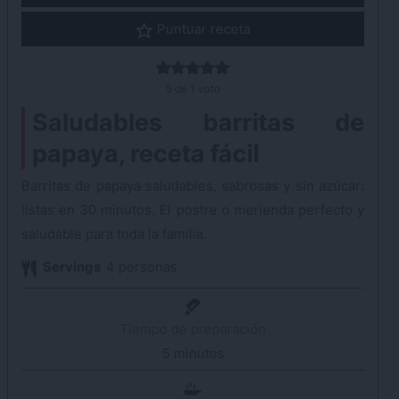
Puntuar receta
5
de 1 voto
Saludables barritas de
papaya, receta fácil
Barritas de papaya saludables, sabrosas y sin azúcar:
listas en 30 minutos. El postre o merienda perfecto y
saludable para toda la familia.
Servings
4
personas
Tiempo de preparación
5
minutos
minutos