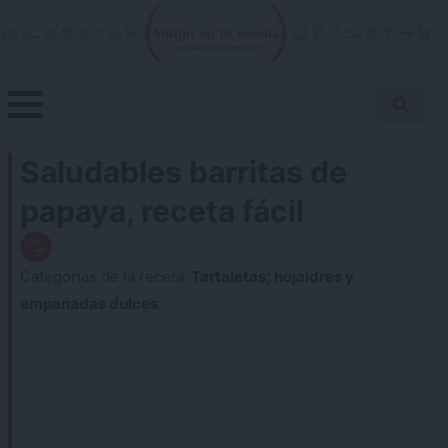
Skip
to
content
Menu
Buscar
Antojo en tu cocina
no resistas la tentación
Busca
receta…
Saludables barritas de
papaya, receta fácil
Categorías de la receta:
Tartaletas; hojaldres y
empanadas dulces