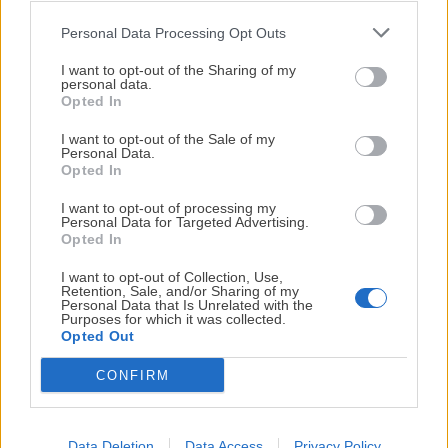
Personal Data Processing Opt Outs
¡MI LIBRO DE COCINA YA ESTÁ
DISPONIBLE!
I want to opt-out of the Sharing of my
personal data.
Opted In
Tu tiempo vale más que una receta
complicada.
I want to opt-out of the Sale of my
Personal Data.
He diseñado este libro para ti:
100 recetas
Opted In
rápidas, ricas y nutritivas
que caben en tu
I want to opt-out of processing my
Espárragos blancos con
Calabacines rellenos de
agenda. Sin complicaciones y para familias
Personal Data for Targeted Advertising.
tomillo y alioli de patata
carne y champiñones con
reales.
Opted In
salsa de tomate
I want to opt-out of Collection, Use,
Retention, Sale, and/or Sharing of my
¡RESERVAR MI EJEMPLAR
Personal Data that Is Unrelated with the
Purposes for which it was collected.
AHORA!
Opted Out
CONFIRM
¡No lo dejes pasar! Solo quedan
0
días para
conseguirlo
Data Deletion
Data Access
Privacy Policy