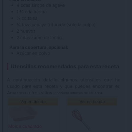
4
cdas
sirope de agave
1 ½
cda
harina
¼
cdita
sal
¾
taza
papaya
triturada (solo la pulpa)
2
huevos
2
cdas
zumo de limón
Para la cobertura, opcional:
Azúcar en polvo
Utensilios recomendados para esta receta
A continuación detallo algunos utensilios que he
usado para esta receta y que puedes encontrar en
Amazon u otros sitios
.
(contiene enlaces de afiliado)
Ver en tienda
Ver en tienda
Molde cuadrado