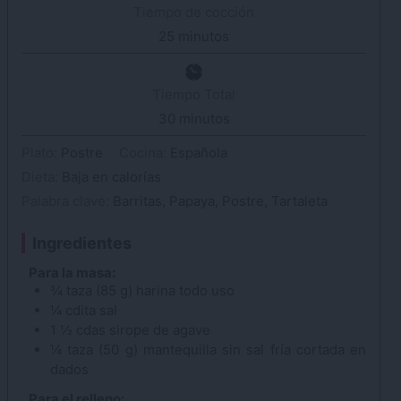
Tiempo de cocción
25
minutos
minutos
Tiempo Total
30
minutos
minutos
Plato:
Postre
Cocina:
Española
Dieta:
Baja en calorías
Palabra clave:
Barritas, Papaya, Postre, Tartaleta
Ingredientes
Para la masa:
¾
taza (85 g)
harina
todo uso
¼
cdita
sal
1 ½
cdas
sirope de agave
¼
taza (50 g)
mantequilla
sin sal fría cortada en
dados
Para el relleno: