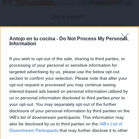
¿Se te antoja?
¡No dudes en probarlo y comentarme el resultado!
×
Antojo en tu cocina -
Do Not Process My Personal
¿Te gustaría recibir en tu e-mail las recetas que vamos
Information
publicando?
SUSCRIBETE GRATIS
y recibe de forma
semanal todas las novedades.
If you wish to opt-out of the sale, sharing to third parties, or
processing of your personal or sensitive information for
Ya sabes que si te gustan mis recetas te invito a seguirme
targeted advertising by us, please use the below opt-out
en mi
canal de Youtube «Antojo en tu cocina»
y en las
section to confirm your selection. Please note that after your
opt-out request is processed you may continue seeing
redes
interest-based ads based on personal information utilized by
sociales:
Facebook
,
Twitter
,
Pinterest
,
Instagram
. Déjame
us or personal information disclosed to third parties prior to
un comentario con una estrella en cualquiera de ellas para
your opt-out. You may separately opt-out of the further
disclosure of your personal information by third parties on the
saber que te gusta mi trabajo
IAB’s list of downstream participants. This information may
also be disclosed by us to third parties on the
IAB’s List of
Recetas relacionadas
Downstream Participants
that may further disclose it to other
third parties.