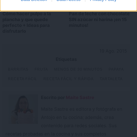
Cómo hacer pulpo a la
Pan de leche con chocolate
plancha y que quede
SIN azúcar ni harina ¡en 15
perfecto + Ideas para
minutos!
disfrutarlo
19 Ago. 2015
Etiquetas
BARRITAS
FRUTA
MENOS DE 30 MINUTOS
PAPAYA
RECETA FÁCIL
RECETA FÁCIL Y RÁPIDA
TARTALETA
Escrito por
Maite Sastre
Maite Sastre es editora y fotógrafa en
Antojo en tu cocina; además, crea
contenido para redes sociales. Sus
recetas probadas en la cocina y sus completos