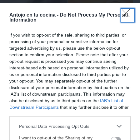
×
Antojo en tu cocina -
Do Not Process My Personal
Information
If you wish to opt-out of the sale, sharing to third parties, or
Tosta de Jamón Ibérico,
Wraps en forma de cono
processing of your personal or sensitive information for
Higo y AOVE con Reducción
con pollo y guacamole:
targeted advertising by us, please use the below opt-out
de Pedro Ximénez
receta fácil, original y
section to confirm your selection. Please note that after your
opt-out request is processed you may continue seeing
deliciosa
interest-based ads based on personal information utilized by
us or personal information disclosed to third parties prior to
your opt-out. You may separately opt-out of the further
disclosure of your personal information by third parties on the
IAB’s list of downstream participants. This information may
also be disclosed by us to third parties on the
IAB’s List of
Aperitivo fácil con fuet,
Pimientos del piquillo fríos
Downstream Participants
that may further disclose it to other
queso y aceitunas:
rellenos: receta fácil, rápida
third parties.
irresistible, rápido y lleno
y sin complicaciones
Personal Data Processing Opt Outs
de sabor
¡MI LIBRO DE COCINA YA ESTÁ
DISPONIBLE!
I want to opt-out of the Sharing of my