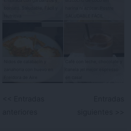
Ensalada con garbanzos y
Bizcocho de coco sin
boniato. Saludable, Fácil y
harina ni azúcar. Postre
Nutritiva
SALUDABLE FÁCIL
Nidos de calabacín y
Café con leche, chocolate y
zanahoria con huevo en
canela ¡el mejor espresso
Freidora de Aire
en casa!
Navegación
Entradas
Entradas
de
anteriores
siguientes
entradas