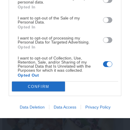
personal data.
Opted In
Tu tiempo vale más que una receta
complicada.
I want to opt-out of the Sale of my
Personal Data.
5 Recetas con Jamón
Bombones helados
He diseñado este libro para ti:
100 recetas
Opted In
rápidas, ricas y nutritivas
que caben en tu
Ibérico Fáciles y Deliciosas
saludables en 5 minutos
I want to opt-out of processing my
agenda. Sin complicaciones y para familias
para Sorprender en Casa
(con solo 3 ingredientes)
Personal Data for Targeted Advertising.
reales.
Opted In
I want to opt-out of Collection, Use,
Retention, Sale, and/or Sharing of my
¡RESERVAR MI EJEMPLAR
Personal Data that Is Unrelated with the
Purposes for which it was collected.
AHORA!
Opted Out
Cómo preparar un
Calabacines rellenos fríos
CONFIRM
¡No lo dejes pasar! Solo quedan
0
días para
auténtico cochinillo
en solo 15 minutos (¡sin
conseguirlo
segoviano en casa: trucos,
horno!)
Data Deletion
Data Access
Privacy Policy
receta y consejos