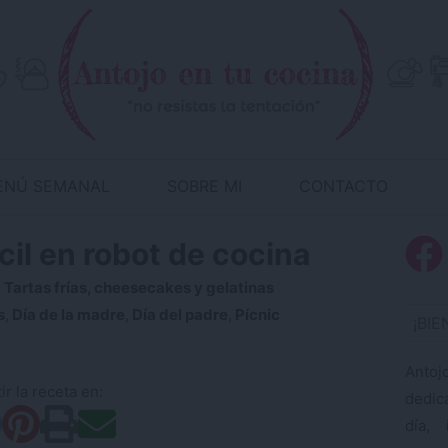
ENÚ SEMANAL
SOBRE MI
CONTACTO
ácil en robot de cocina
:
Tartas frías, cheesecakes y gelatinas
s
,
Día de la madre
,
Día del padre
,
Pícnic
¡BI
Antoj
r la receta en:
dedic
día, 