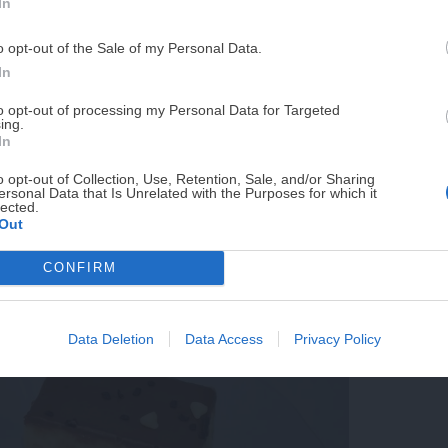
In
PUE
solo debemos colocar todos los ingredientes en la
o opt-out of the Sale of my Personal Data.
eocupes si no dispones de un robot de cocina en
¡RESERVAR MI EJEMPLA
In
preparar la crema pastelera de forma tradicional
e atreves con ella, siempre podrás utilizar los
to opt-out of processing my Personal Data for Targeted
ing.
 en los supermercados (incluso utilizar natillas
¡No lo dejes pasar! Solo quedan
0
días p
In
o opt-out of Collection, Use, Retention, Sale, and/or Sharing
ersonal Data that Is Unrelated with the Purposes for which it
lected.
Out
CONFIRM
Data Deletion
Data Access
Privacy Policy