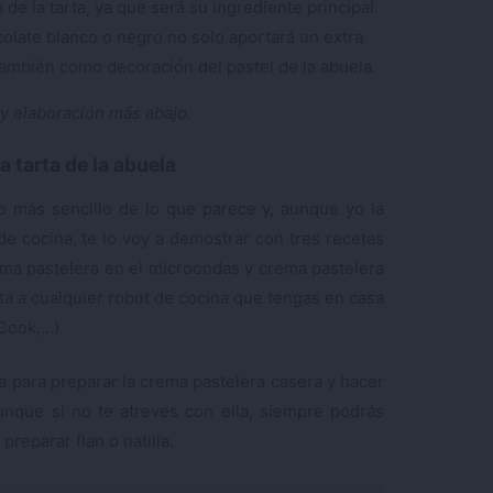
a de la tarta, ya que será su ingrediente principal.
colate blanco o negro no solo aportará un extra
 también como decoración del pastel de la abuela.
 y elaboración más abajo.
 tarta de la abuela
 más sencillo de lo que parece y, aunque yo la
e cocina, te lo voy a demostrar con tres recetas
rema pastelera en el microondas y crema pastelera
ta a cualquier robot de cocina que tengas en casa
Cook,…).
a para preparar la crema pastelera casera y hacer
Aunque si no te atreves con ella, siempre podrás
preparar flan o natilla.