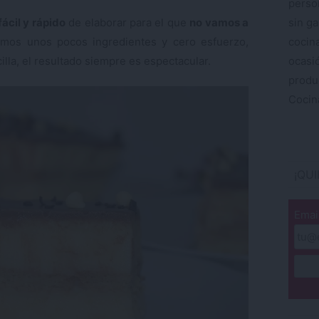
perso
fácil y rápido
de elaborar para el que
no vamos a
sin ga
remos unos pocos ingredientes y cero esfuerzo,
cocin
lla, el resultado siempre es espectacular.
ocas
produ
Cocina
¡QU
Emai