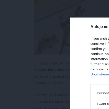
Antojo en
If you wish 
sensitive in
confirm you
continue se
information 
En esta ocasión yo he preparado un sol
further disc
participants
vasitos individuales
o utilizar cualquier 
Downstream 
darle una presentación personalizada y 
vayamos a servir.
Persona
La tarta de la abuela es uno de esos postres
pues
es de las
tartas frías
más sencillas d
I want t
más laborioso es elaborar la crema pas