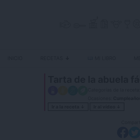
Skip
to
content
INICIO
RECETAS
MI LIBRO
M
Antojo en tu cocina
no resistas la tentación
Tarta de la abuela f
Categorías de la receta
Ocasiones:
Cumpleaño
Ir a la receta ↓
Ir al vídeo ↓
Comparti