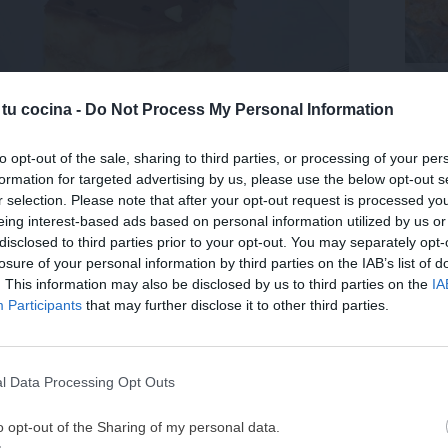
Trufa
coco.
 tu cocina -
Do Not Process My Personal Information
Últ
to opt-out of the sale, sharing to third parties, or processing of your per
formation for targeted advertising by us, please use the below opt-out s
r selection. Please note that after your opt-out request is processed y
eing interest-based ads based on personal information utilized by us or
disclosed to third parties prior to your opt-out. You may separately opt-
o pastel, pero
podemos también prepararlo en
losure of your personal information by third parties on the IAB’s list of
. This information may also be disclosed by us to third parties on the
IA
¡MI LIBRO DE COCINA 
tipo de molde que tengamos en casa. Así podremos
Participants
that may further disclose it to other third parties.
diferente en función del momento en el que la
DISPONIBLE!
Tu tiempo vale más que una receta
l Data Processing Opt Outs
 fáciles y rápidos para iniciarse en la repostería,
He diseñado este libro para ti:
100 rec
ricas y nutritivas
que caben en tu 
e elaborar
. Lo único que puede resultar un poco
o opt-out of the Sharing of my personal data.
complicaciones y para familias 
telera, proceso que se simplifica al extremo