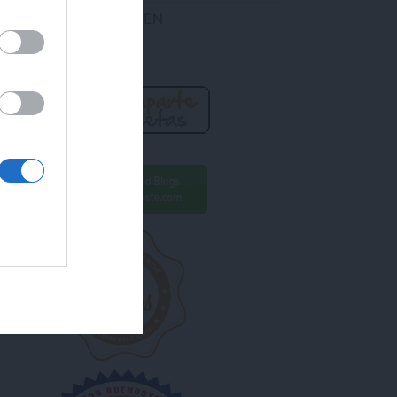
DES ENCONTRARME EN
R AHORA!
ara conseguirlo