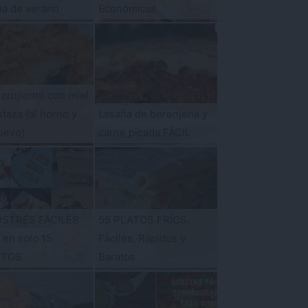
ña de verano
Económicas
 crujiente con miel
taza {al horno y
Lasaña de berenjena y
uevo}
carne picada FÁCIL
OSTRES FÁCILES
55 PLATOS FRÍOS,
s en solo 15
Fáciles, Rápidos y
UTOS
Baratos