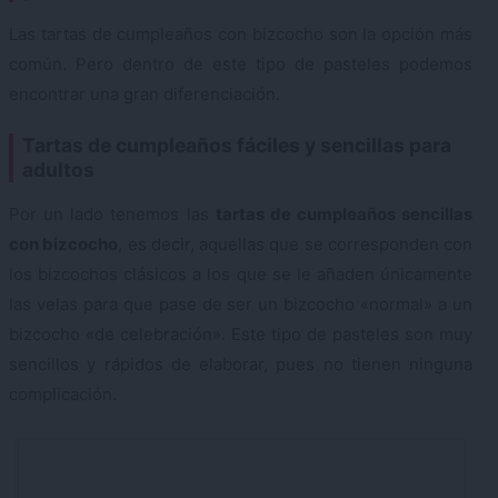
Las tartas de cumpleaños con bizcocho son la opción más
común. Pero dentro de este tipo de pasteles podemos
encontrar una gran diferenciación.
Tartas de cumpleaños fáciles y sencillas para
adultos
Por un lado tenemos las
tartas de cumpleaños sencillas
con bizcocho
, es decir, aquellas que se corresponden con
los bizcochos clásicos a los que se le añaden únicamente
las velas para que pase de ser un bizcocho «normal» a un
bizcocho «de celebración». Este tipo de pasteles son muy
sencillos y rápidos de elaborar, pues no tienen ninguna
complicación.