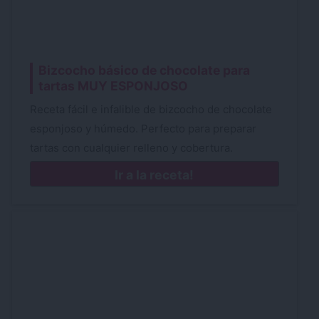
Bizcocho básico de chocolate para
tartas MUY ESPONJOSO
Receta fácil e infalible de bizcocho de chocolate
esponjoso y húmedo. Perfecto para preparar
tartas con cualquier relleno y cobertura.
Ir a la receta!