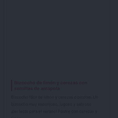
Bizcocho de limón y cerezas con
semillas de amapola
Bizcocho fácil de limón y cerezas o picotas. Un
bizcocho muy esponjoso, jugoso y sabroso
¡perfecto para el verano! Postre con cerezas y