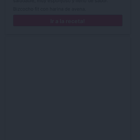
saludable, muy esponjoso y lleno de sabor.
Bizcocho fit con harina de avena.
Ir a la receta!