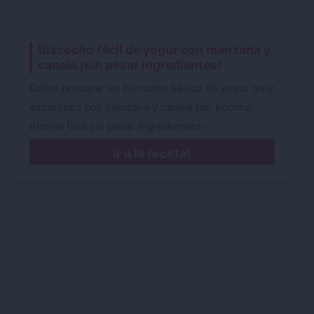
Bizcocho fácil de yogur con manzana y
canela ¡sin pesar ingredientes!
Cómo preparar un bizcocho básico de yogur muy
esponjoso con manzana y canela por encima.
Receta fácil sin pesar ingredientes-
Ir a la receta!