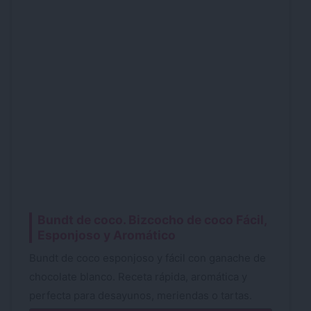
Bundt de coco. Bizcocho de coco Fácil,
Esponjoso y Aromático
Bundt de coco esponjoso y fácil con ganache de
chocolate blanco. Receta rápida, aromática y
perfecta para desayunos, meriendas o tartas.