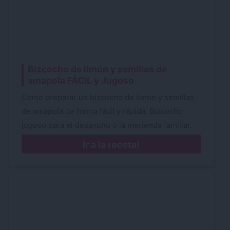
Bizcocho de limón y semillas de
amapola FÁCIL y Jugoso
Cómo preparar un bizcocho de limón y semillas
de amapola de forma fácil y rápida. Bizcocho
jugoso para el desayuno o la merienda familiar.
Ir a la receta!