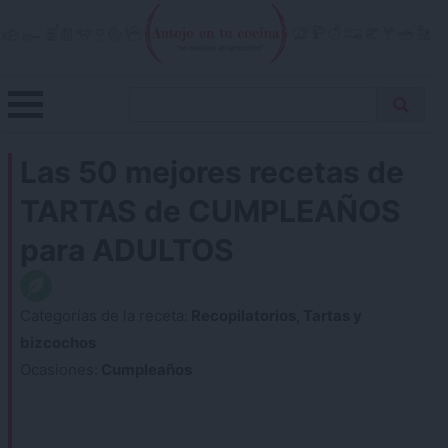
Skip
to
content
Menu
Buscar
Antojo en tu cocina
no resistas la tentación
Busca
receta…
Las 50 mejores recetas de
TARTAS de CUMPLEAÑOS
para ADULTOS
Categorías de la receta:
Recopilatorios
,
Tartas y
bizcochos
Ocasiones:
Cumpleaños