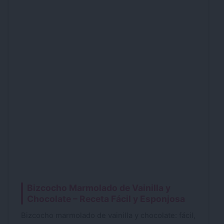
Bizcocho Marmolado de Vainilla y
Chocolate – Receta Fácil y Esponjosa
Bizcocho marmolado de vainilla y chocolate: fácil,