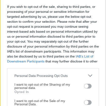
cilantro
de cocina
If you wish to opt-out of the sale, sharing to third parties, or
processing of your personal or sensitive information for
targeted advertising by us, please use the below opt-out
section to confirm your selection. Please note that after your
opt-out request is processed you may continue seeing
interest-based ads based on personal information utilized by
us or personal information disclosed to third parties prior to
your opt-out. You may separately opt-out of the further
Receta de sopaipillas,
disclosure of your personal information by third parties on the
receta chilena de torta frita
5 recetas saladas con fruta
IAB’s list of downstream participants. This information may
also be disclosed by us to third parties on the
IAB’s List of
Downstream Participants
that may further disclose it to other
third parties.
Personal Data Processing Opt Outs
¡MI LIBRO DE COCINA YA ESTÁ
DISPONIBLE!
I want to opt-out of the Sharing of my
Lentejas con verduras. La
personal data.
Opted In
Tu tiempo vale más que una receta
Higos en almíbar, receta
receta de la abuela que
complicada.
fácil de la abuela
nunca falla
I want to opt-out of the Sale of my
Personal Data.