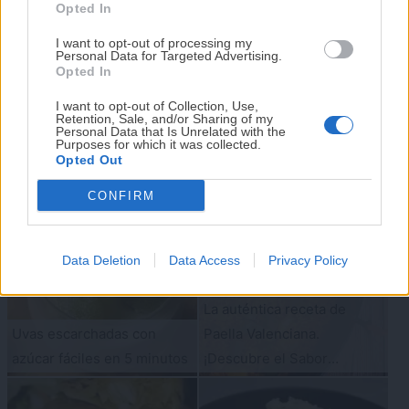
He diseñado este libro para ti:
100 recetas
Opted In
rápidas, ricas y nutritivas
que caben en tu
I want to opt-out of processing my
agenda. Sin complicaciones y para familias
Personal Data for Targeted Advertising.
reales.
Opted In
I want to opt-out of Collection, Use,
Fondue de caldo con carne,
Retention, Sale, and/or Sharing of my
¡RESERVAR MI EJEMPLAR
Personal Data that Is Unrelated with the
Torta frita fácil. Receta
verdura y fideos al estilo
Purposes for which it was collected.
AHORA!
Opted Out
tradicional
Hot Pot
CONFIRM
¡No lo dejes pasar! Solo quedan
0
días para
conseguirlo
Data Deletion
Data Access
Privacy Policy
La auténtica receta de
Uvas escarchadas con
Paella Valenciana.
azúcar fáciles en 5 minutos
¡Descubre el Sabor
Tradicional!